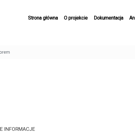
Przejdź
do
Strona główna
O projekcie
Dokumentacja
An
treści
borem
ZE INFORMACJE